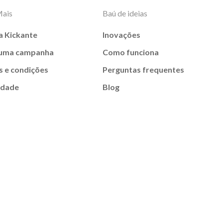
Mais
Baú de ideias
a Kickante
Inovações
 uma campanha
Como funciona
 e condições
Perguntas frequentes
idade
Blog