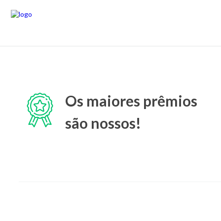
Os maiores prêmios
são nossos!