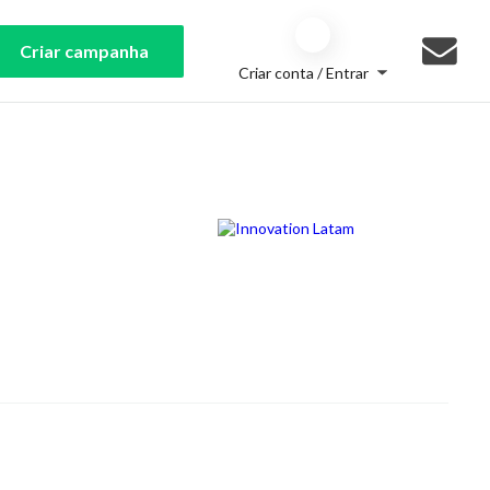
Criar campanha
Criar conta / Entrar