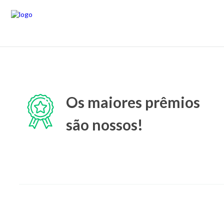
Os maiores prêmios
são nossos!