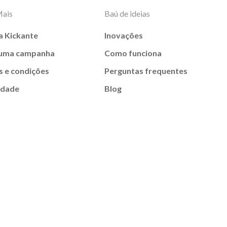
Mais
Baú de ideias
a Kickante
Inovações
 uma campanha
Como funciona
 e condições
Perguntas frequentes
idade
Blog