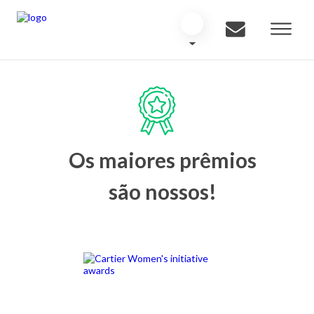
Os maiores prêmios
são nossos!