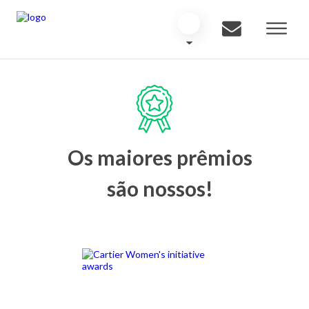
Os maiores prêmios
são nossos!