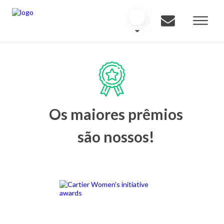
Os maiores prêmios
são nossos!