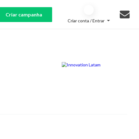
Criar campanha
Criar conta / Entrar