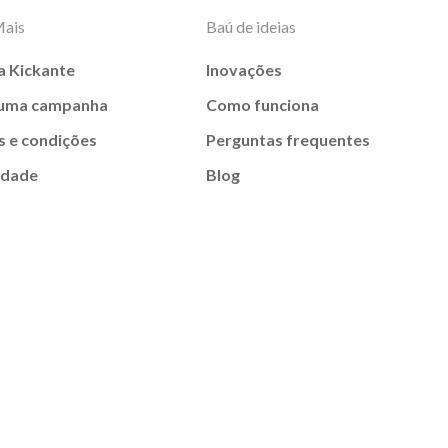
Mais
Baú de ideias
a Kickante
Inovações
 uma campanha
Como funciona
 e condições
Perguntas frequentes
idade
Blog