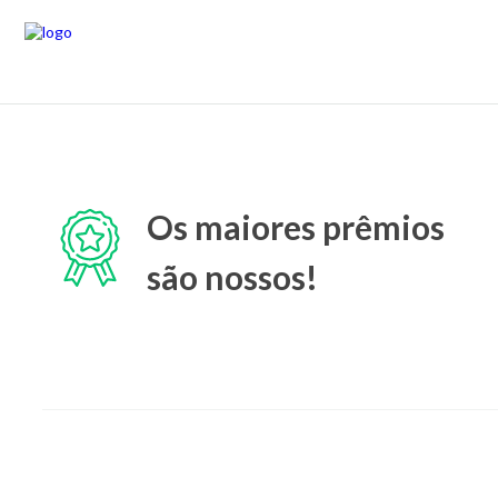
Os maiores prêmios
são nossos!