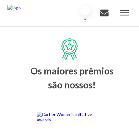
Os maiores prêmios
são nossos!