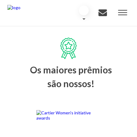
Os maiores prêmios
são nossos!