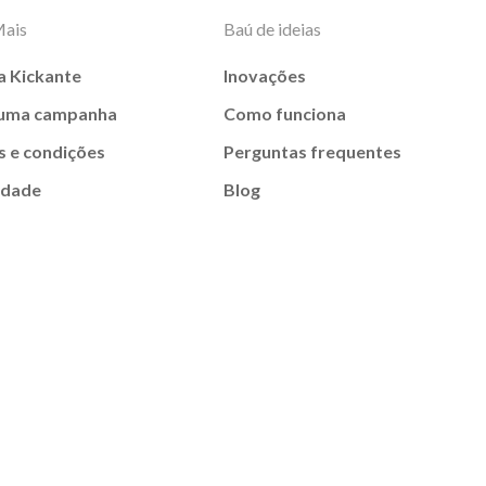
Mais
Baú de ideias
a Kickante
Inovações
 uma campanha
Como funciona
 e condições
Perguntas frequentes
idade
Blog