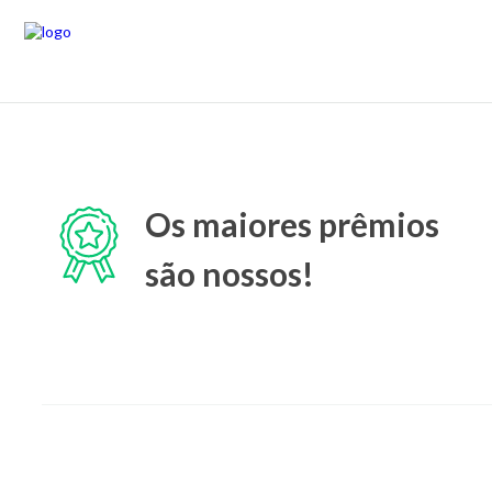
Os maiores prêmios
são nossos!