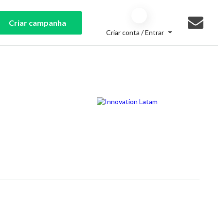
Criar campanha
Criar conta / Entrar