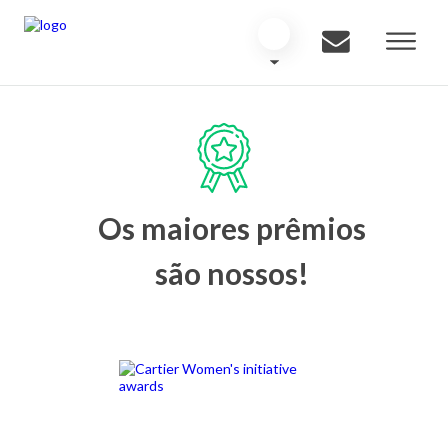
Os maiores prêmios
são nossos!