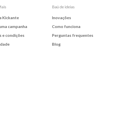
Mais
Baú de ideias
a Kickante
Inovações
 uma campanha
Como funciona
 e condições
Perguntas frequentes
idade
Blog