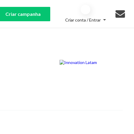
Criar campanha
Criar conta / Entrar