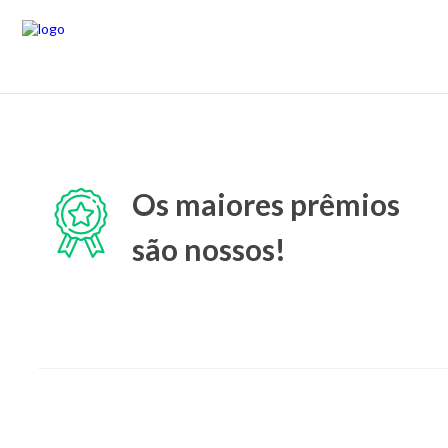
Os maiores prêmios
são nossos!