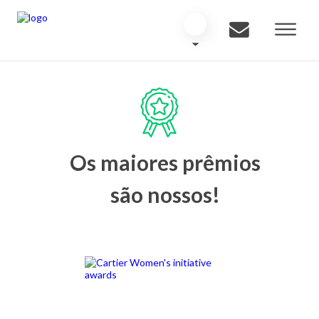
Os maiores prêmios
são nossos!