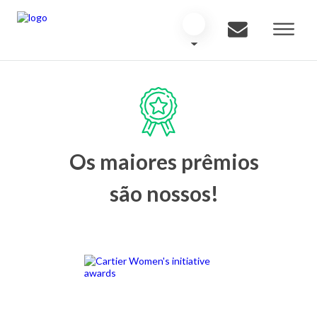
Os maiores prêmios
são nossos!