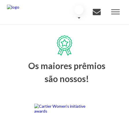
Os maiores prêmios
são nossos!