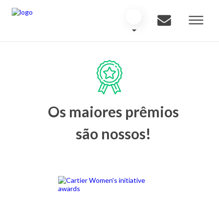
Os maiores prêmios
são nossos!