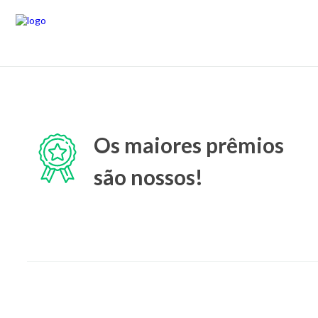
Os maiores prêmios
são nossos!