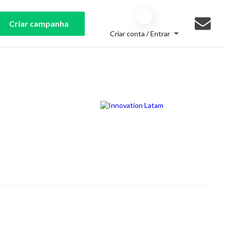
Criar campanha
Criar conta / Entrar