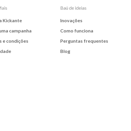
Mais
Baú de ideias
a Kickante
Inovações
 uma campanha
Como funciona
 e condições
Perguntas frequentes
idade
Blog