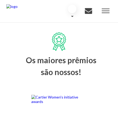
Os maiores prêmios
são nossos!