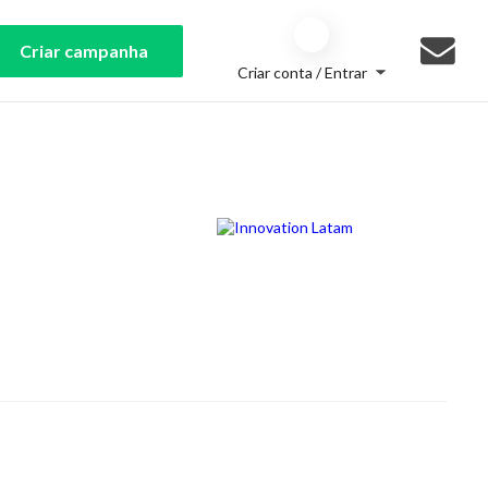
Criar campanha
Criar conta / Entrar