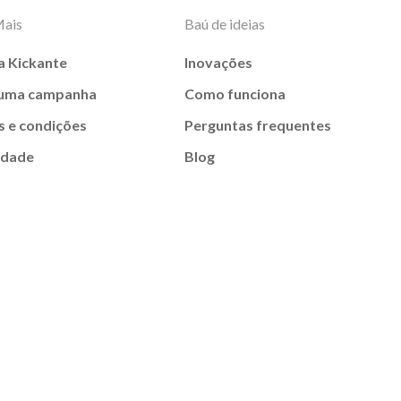
Mais
Baú de ideias
a Kickante
Inovações
 uma campanha
Como funciona
 e condições
Perguntas frequentes
idade
Blog