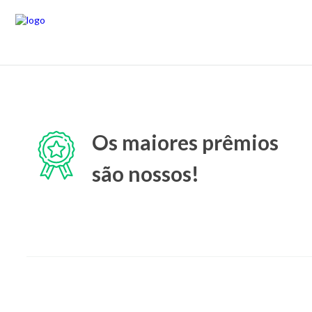
Os maiores prêmios
são nossos!