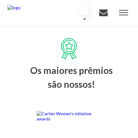
Os maiores prêmios
são nossos!