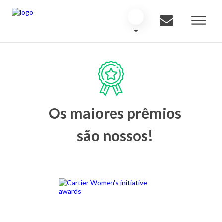
Os maiores prêmios
são nossos!