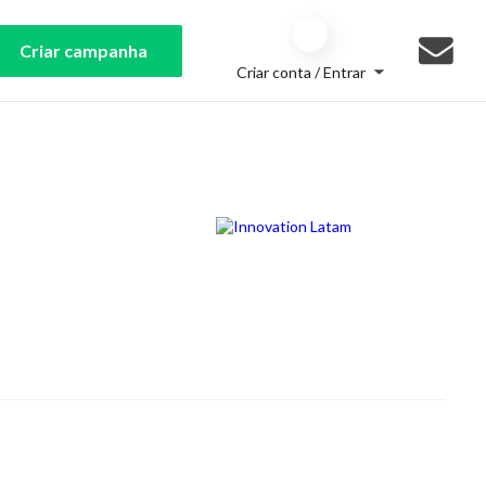
Criar campanha
Criar conta / Entrar