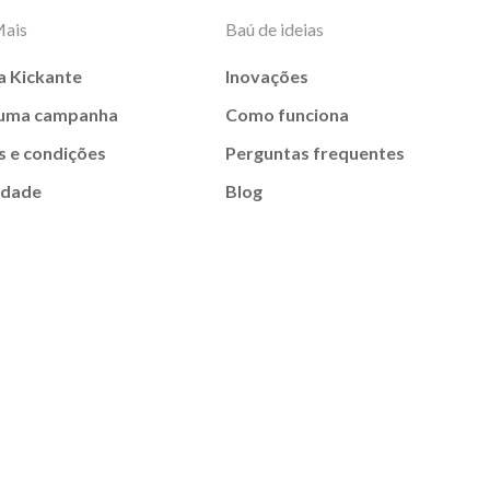
Mais
Baú de ideias
a Kickante
Inovações
 uma campanha
Como funciona
 e condições
Perguntas frequentes
idade
Blog