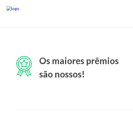
Os maiores prêmios
são nossos!