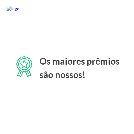
Os maiores prêmios
são nossos!