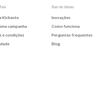
Mais
Baú de ideias
a Kickante
Inovações
 uma campanha
Como funciona
 e condições
Perguntas frequentes
idade
Blog