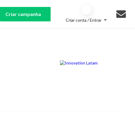
Criar campanha
Criar conta / Entrar