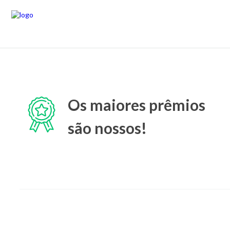
Os maiores prêmios
são nossos!