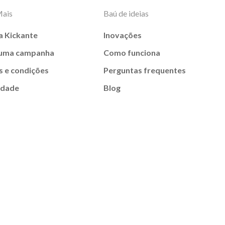
Mais
Baú de ideias
a Kickante
Inovações
 uma campanha
Como funciona
 e condições
Perguntas frequentes
idade
Blog