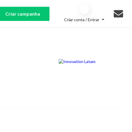
Criar campanha
Criar conta / Entrar