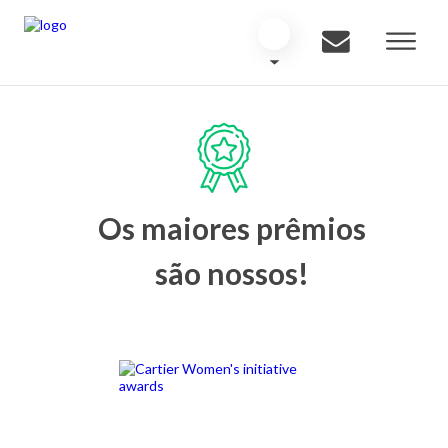
Os maiores prêmios
são nossos!