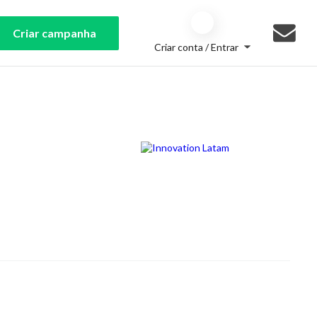
Criar campanha
Criar conta / Entrar