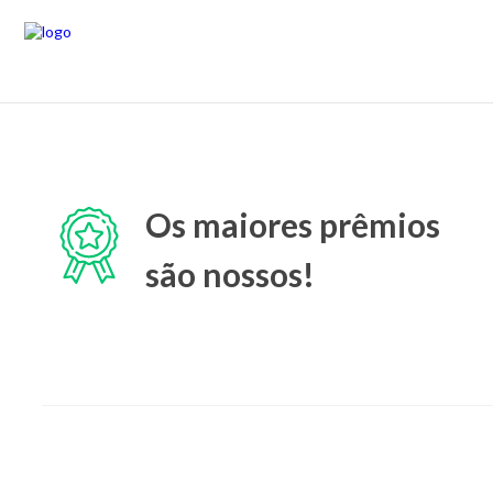
Os maiores prêmios
são nossos!