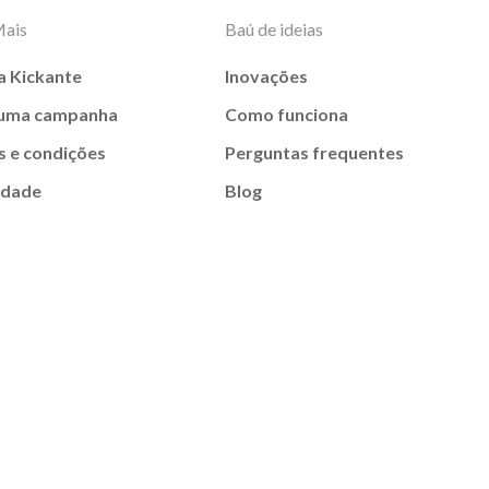
Mais
Baú de ideias
a Kickante
Inovações
 uma campanha
Como funciona
 e condições
Perguntas frequentes
idade
Blog