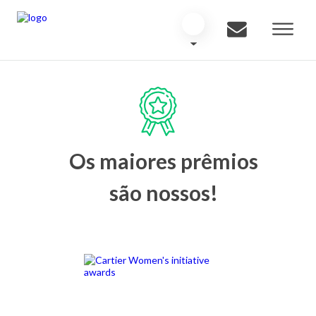
Os maiores prêmios
são nossos!