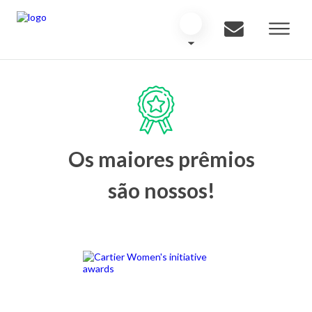
Os maiores prêmios
são nossos!