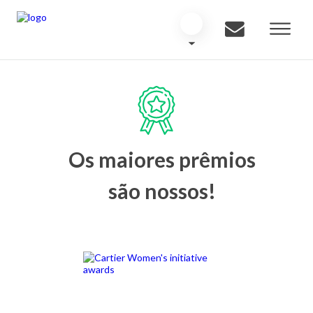
Os maiores prêmios
são nossos!