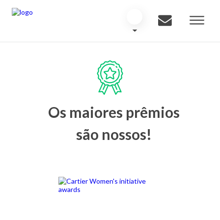
Os maiores prêmios
são nossos!