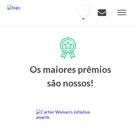
Os maiores prêmios
são nossos!