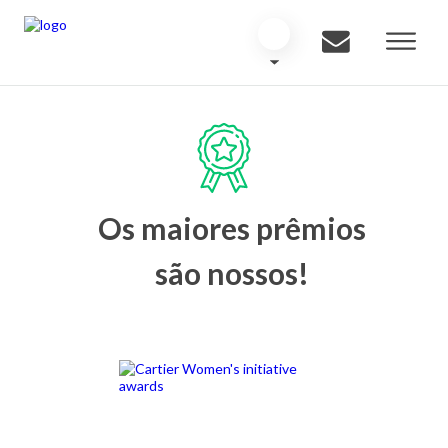
Os maiores prêmios
são nossos!