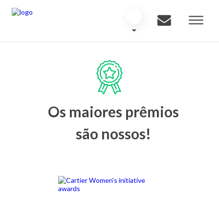
Os maiores prêmios
são nossos!