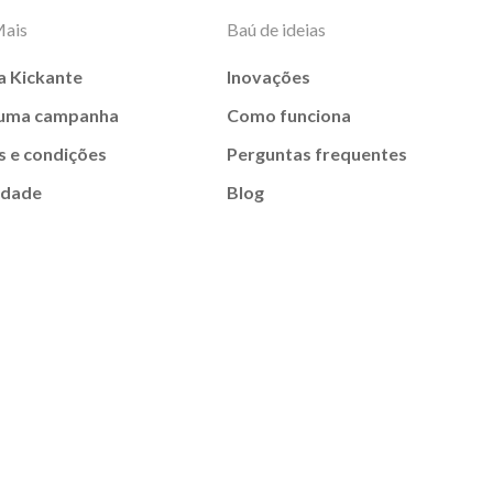
Mais
Baú de ideias
a Kickante
Inovações
 uma campanha
Como funciona
 e condições
Perguntas frequentes
idade
Blog