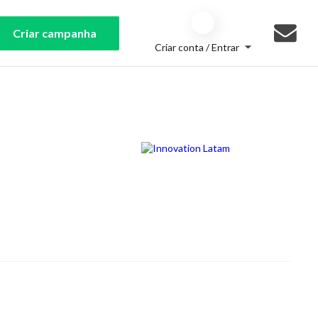
Criar campanha
Criar conta / Entrar