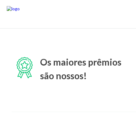
Os maiores prêmios
são nossos!