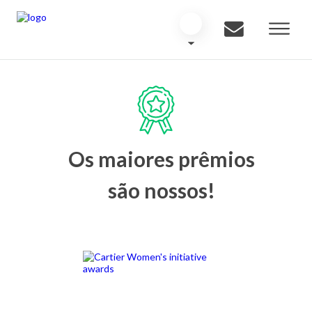
Os maiores prêmios
são nossos!