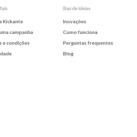
Mais
Baú de ideias
a Kickante
Inovações
 uma campanha
Como funciona
 e condições
Perguntas frequentes
idade
Blog