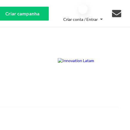
Criar campanha
Criar conta / Entrar