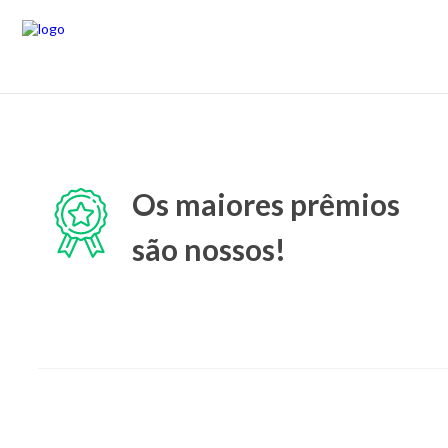
Os maiores prêmios
são nossos!