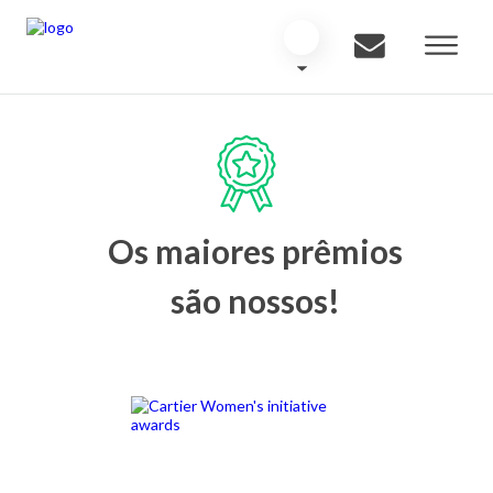
Os maiores prêmios
são nossos!