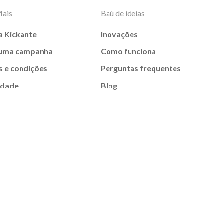
Mais
Baú de ideias
a Kickante
Inovações
 uma campanha
Como funciona
 e condições
Perguntas frequentes
idade
Blog