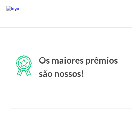
Os maiores prêmios
são nossos!