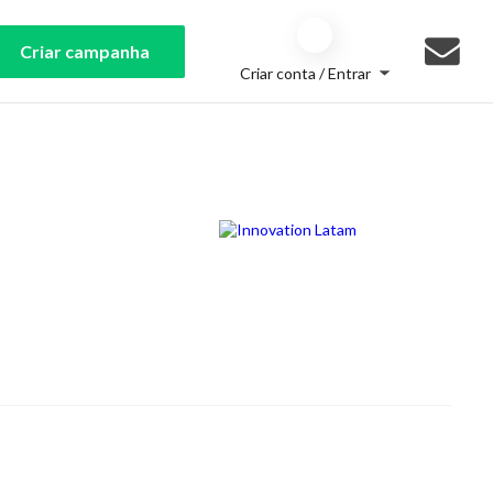
Criar campanha
Criar conta / Entrar