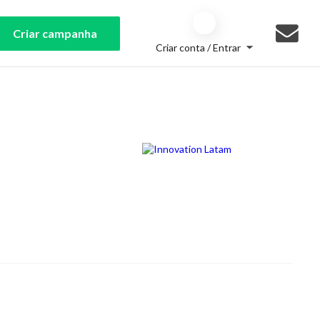
Criar campanha
Criar conta / Entrar