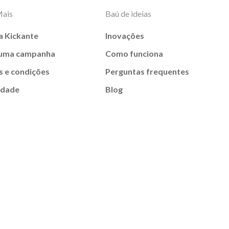
Mais
Baú de ideias
a Kickante
Inovações
 uma campanha
Como funciona
 e condições
Perguntas frequentes
idade
Blog