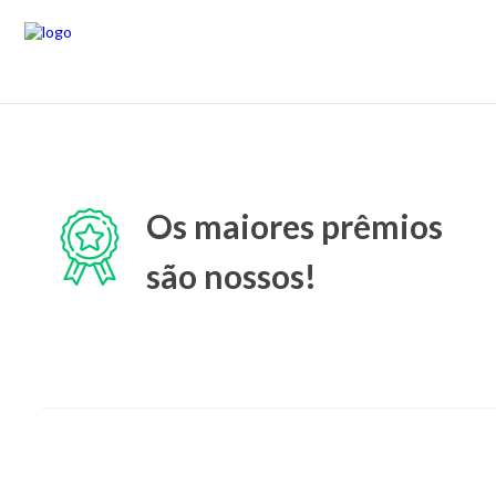
Os maiores prêmios
são nossos!