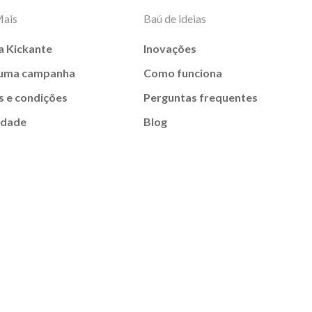
Mais
Baú de ideias
a Kickante
Inovações
 uma campanha
Como funciona
 e condições
Perguntas frequentes
idade
Blog