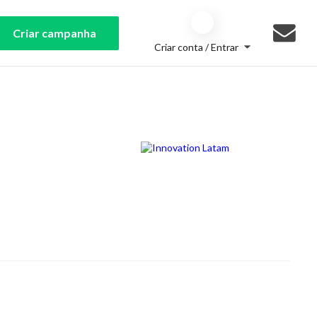
Criar campanha
Criar conta / Entrar