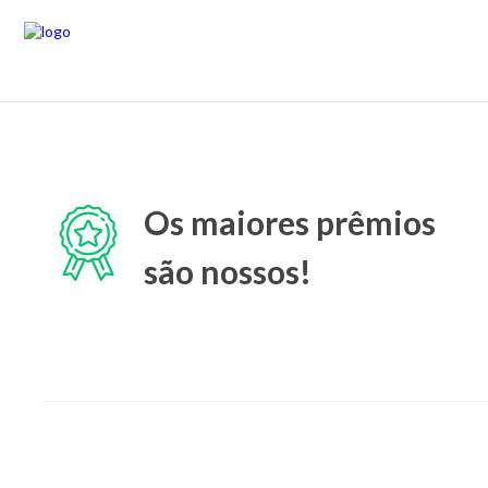
Os maiores prêmios
são nossos!