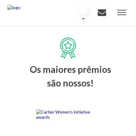
Os maiores prêmios
são nossos!