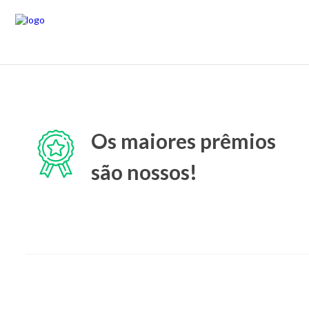
Os maiores prêmios
são nossos!