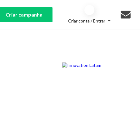
Criar campanha
Criar conta / Entrar