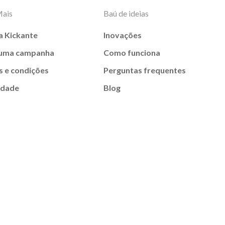
Mais
Baú de ideias
a Kickante
Inovações
 uma campanha
Como funciona
 e condições
Perguntas frequentes
idade
Blog