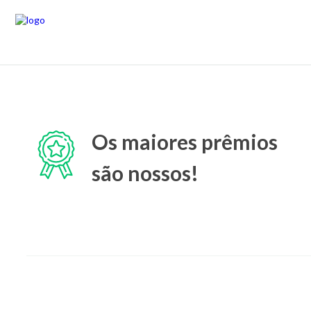
Os maiores prêmios
são nossos!