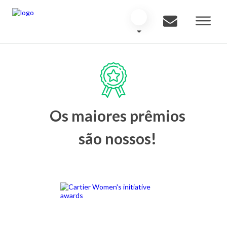
Os maiores prêmios
são nossos!