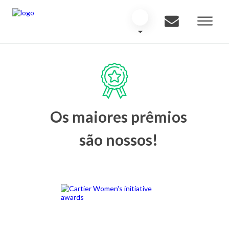
Os maiores prêmios
são nossos!