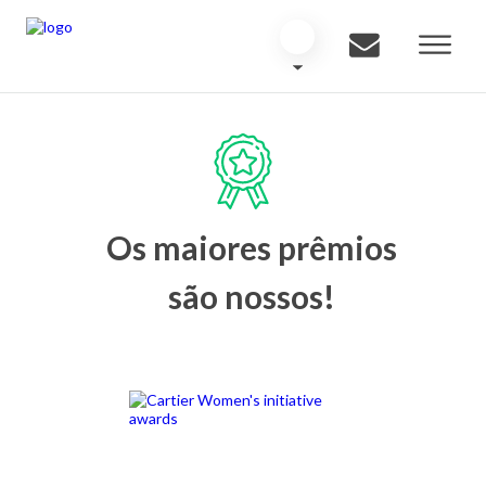
Os maiores prêmios
são nossos!