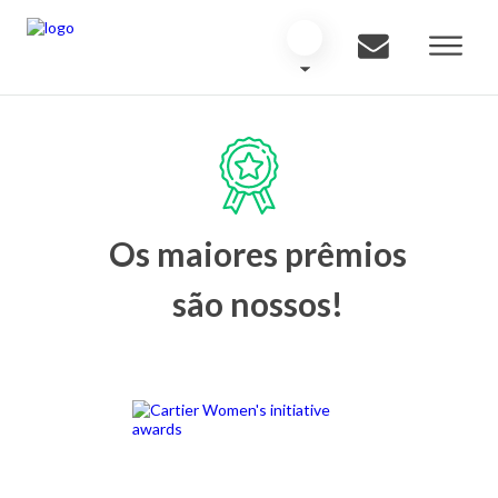
Os maiores prêmios
são nossos!