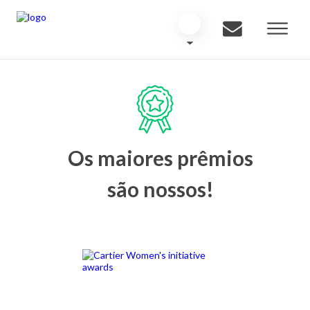
Os maiores prêmios
são nossos!