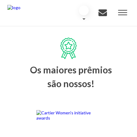
Os maiores prêmios
são nossos!