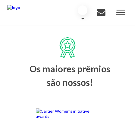
Os maiores prêmios
são nossos!