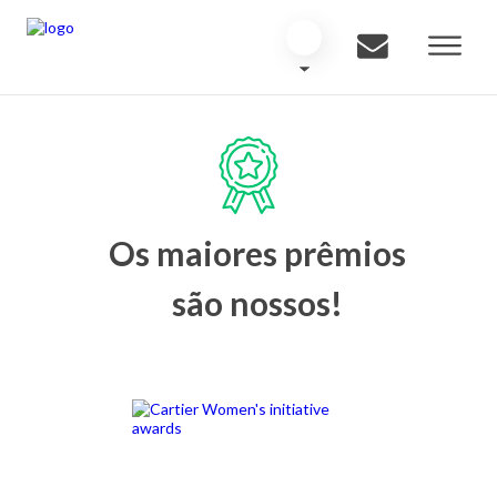
Os maiores prêmios
são nossos!